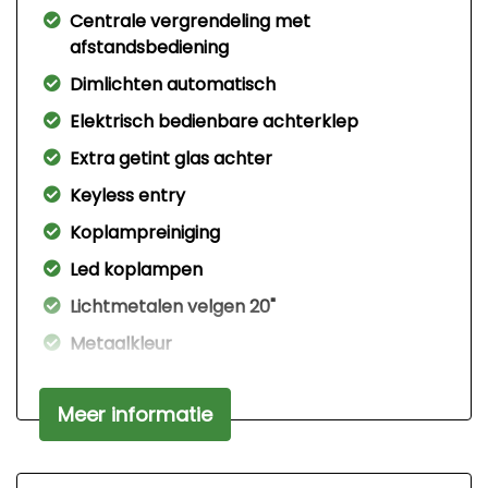
Centrale vergrendeling met
afstandsbediening
Dimlichten automatisch
Elektrisch bedienbare achterklep
Extra getint glas achter
Keyless entry
Koplampreiniging
Led koplampen
Lichtmetalen velgen 20"
Metaalkleur
Park distance control
Meer informatie
Parkeer assistent
Parkeersensor voor en achter