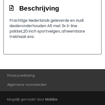
Sportonderstel
Beschrijving
Trekhaak met afneembare kogel
Warmtewerend glas
Prachtige Nederlands geleverde en Audi
dealeronderhouden A6 met 3x S-line
Overige
pakket,20 inch sportvelgen, afneembare
trekhaak enz.
Achteropkomend verkeer waarschuwing
Anti blokkeer systeem
Anti doorslip regeling
Bestuurdersairbag
Bluetooth
Privacyverklaring
Bots herkenning en activatie
Algemene voorwaarden
Elektronisch sper differentieel
Elektronisch stabiliteits programma
Mogelijk gemaakt door
Mobilox
Hoofd airbag(s) achter