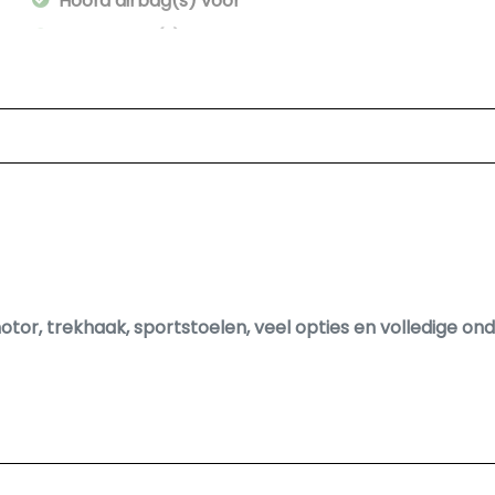
Hoofd airbag(s) voor
Knie airbag(s)
Passagiersairbag
Vervolgbotsing preventie
Zij airbag(s) voor
Exterieur
Buitenspiegels elektrisch verstel- en verwarmbaa
Centrale vergrendeling met afstandsbediening
Dakrails
otor, trekhaak, sportstoelen, veel opties en volledige on
Dakspoiler
Dimlichten automatisch
Lichtmetalen velgen 17"
Mistlampen voor adaptief