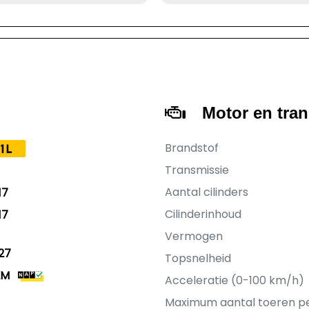
Motor en tra
Brandstof
1L
Transmissie
Aantal cilinders
17
Cilinderinhoud
17
Vermogen
27
Topsnelheid
KM
Acceleratie (0-100 km/h)
Maximum aantal toeren p